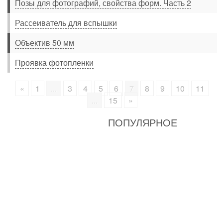
Позы для фотографий, свойства форм. Часть 2
Рассеиватель для вспышки
Объектив 50 мм
Проявка фотопленки
«
1
...
3
4
5
6
7
8
9
10
11
...
15
»
ПОПУЛЯРНОЕ