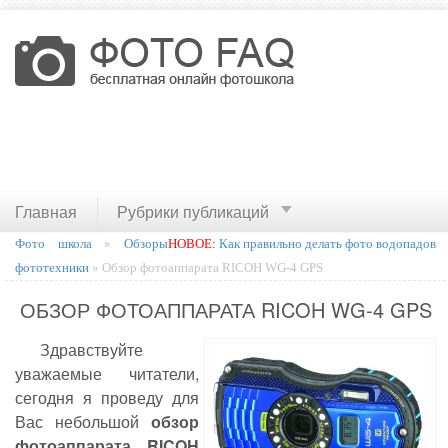
Главная
Рубрики публикаций
Фото школа
»
Обзоры
НОВОЕ:
Как правильно делать фото водопадов
фототехники
» Обзор фотоаппарата RICOH WG-4 GPS
ОБЗОР ФОТОАППАРАТА RICOH WG-4 GPS
Здравствуйте
уважаемые читатели,
сегодня я проведу для
Вас небольшой
обзор
фотоаппарата
RICOH